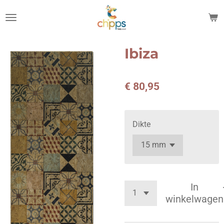
Ga
direct
naar
de
Ibiza
hoofdinhoud
€ 80,95
Dikte
In
winkelwagen