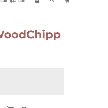
)call inplannen
WoodChipp